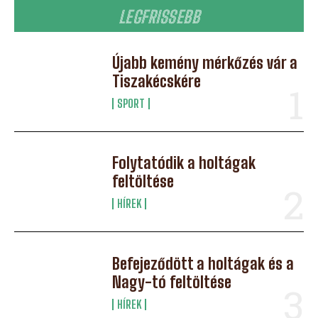
LEGFRISSEBB
Újabb kemény mérkőzés vár a
Tiszakécskére
SPORT
Folytatódik a holtágak
feltöltése
HÍREK
Befejeződött a holtágak és a
Nagy-tó feltöltése
HÍREK