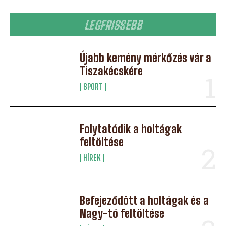
LEGFRISSEBB
Újabb kemény mérkőzés vár a
Tiszakécskére
SPORT
Folytatódik a holtágak
feltöltése
HÍREK
Befejeződött a holtágak és a
Nagy-tó feltöltése