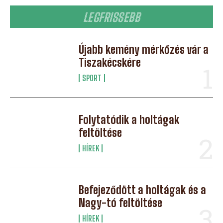
LEGFRISSEBB
Újabb kemény mérkőzés vár a
Tiszakécskére
SPORT
Folytatódik a holtágak
feltöltése
HÍREK
Befejeződött a holtágak és a
Nagy-tó feltöltése
HÍREK