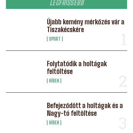
LEGFRISSEBB
Újabb kemény mérkőzés vár a
Tiszakécskére
SPORT
Folytatódik a holtágak
feltöltése
HÍREK
Befejeződött a holtágak és a
Nagy-tó feltöltése
HÍREK