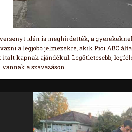
versenyt idén is meghirdették, a gyerekeknek
vazni a legjobb jelmezekre, akik Pici ABC ált
k italt kapnak ajándékul. Legötletesebb, legfé
 vannak a szavazáson.