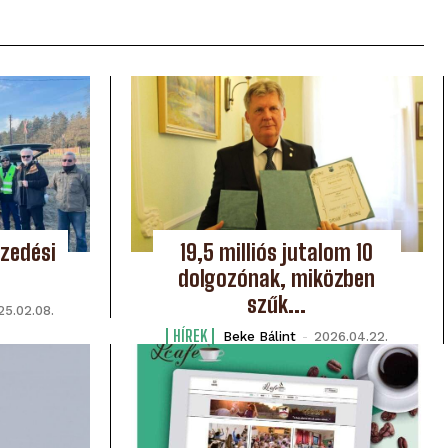
zedési
19,5 milliós jutalom 10
dolgozónak, miközben
szűk...
25.02.08.
HÍREK
Beke Bálint
-
2026.04.22.