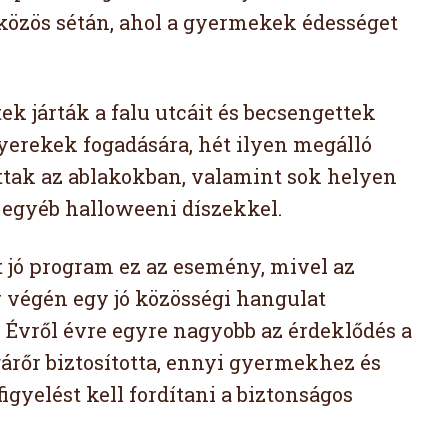
 közös sétán, ahol a gyermekek édességet
k járták a falu utcáit és becsengettek
yerekek fogadására, hét ilyen megálló
ttak az ablakokban, valamint sok helyen
s egyéb halloweeni díszekkel.
t jó program ez az esemény, mivel az
 végén egy jó közösségi hangulat
 Évről évre egyre nagyobb az érdeklődés a
gárőr biztosította, ennyi gyermekhez és
gyelést kell fordítani a biztonságos