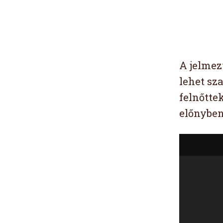
A jelmez
lehet sza
felnőtte
előnyben