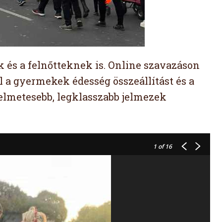
 és a felnőtteknek is. Online szavazáson
al a gyermekek édesség összeállítást és a
lelmetesebb, legklasszabb jelmezek
1
of 16