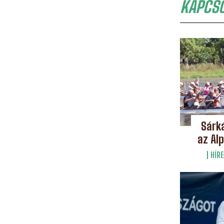
KAPCS
Sárká
az Alp
HÍRE