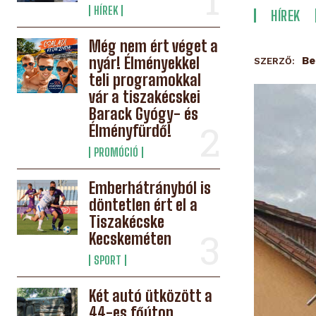
HÍREK
HÍREK
Még nem ért véget a
nyár! Élményekkel
Be
SZERZŐ:
teli programokkal
vár a tiszakécskei
Barack Gyógy- és
Élményfürdő!
PROMÓCIÓ
Emberhátrányból is
döntetlen ért el a
Tiszakécske
Kecskeméten
SPORT
Két autó ütközött a
44-es főúton,