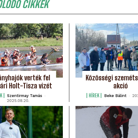
OLÓDÓ CIKKEK
nyhajók verték fel
Közösségi szeméts
ári Holt-Tisza vizét
akció
K
HÍREK
Szentirmay Tamás
-
Beke Bálint
-
20
2025.08.20.