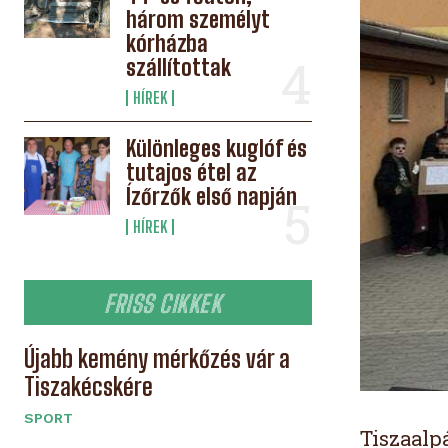
három személyt
kórházba
szállítottak
HÍREK
Különleges kuglóf és
tutajos étel az
Ízőrzők első napján
HÍREK
FRISS CIKKEK
Újabb kemény mérkőzés vár a
Tiszakécskére
SPORT
Tiszaalp