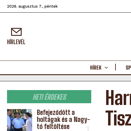
2026. augusztus 7., péntek
HÍRLEVÉL
HÍREK
SP
Har
HETI ÉRDEKES
Tis
Befejeződött a
holtágak és a Nagy-
tó feltöltése