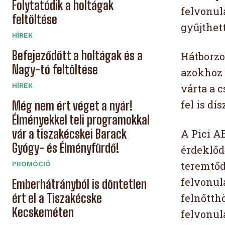
Folytatódik a holtágak
felvonul
feltöltése
gyűjthet
HÍREK
Befejeződött a holtágak és a
Hátborzo
Nagy-tó feltöltése
azokhoz 
HÍREK
várta a 
fel is dí
Még nem ért véget a nyár!
Élményekkel teli programokkal
vár a tiszakécskei Barack
A Pici A
Gyógy- és Élményfürdő!
érdeklőd
teremtőd
PROMÓCIÓ
felvonul
Emberhátrányból is döntetlen
ért el a Tiszakécske
felnőtth
Kecskeméten
felvonul