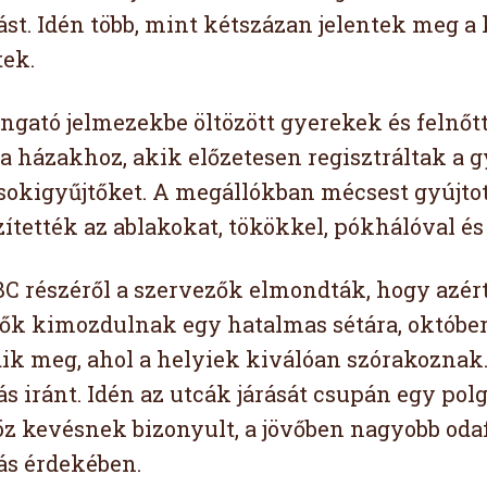
ást. Idén több, mint kétszázan jelentek meg a
tek.
ngató jelmezekbe öltözött gyerekek és felnőtte
a házakhoz, akik előzetesen regisztráltak a g
csokigyűjtőket. A megállókban mécsest gyújto
szítették az ablakokat, tökökkel, pókhálóval é
BC részéről a szervezők elmondták, hogy azér
ők kimozdulnak egy hatalmas sétára, október
ik meg, ahol a helyiek kiválóan szórakoznak.
ás iránt. Idén az utcák járását csupán egy pol
öz kevésnek bizonyult, a jövőben nagyobb odafi
ás érdekében.