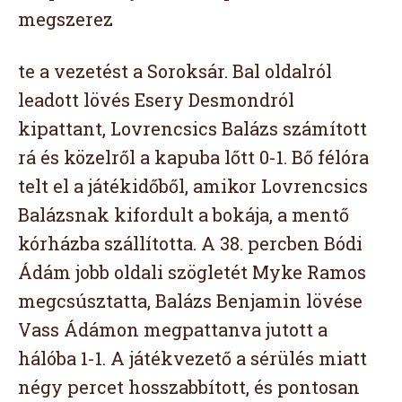
megszerez
te a vezetést a Soroksár. Bal oldalról
leadott lövés Esery Desmondról
kipattant, Lovrencsics Balázs számított
rá és közelről a kapuba lőtt 0-1. Bő félóra
telt el a játékidőből, amikor Lovrencsics
Balázsnak kifordult a bokája, a mentő
kórházba szállította. A 38. percben Bódi
Ádám jobb oldali szögletét Myke Ramos
megcsúsztatta, Balázs Benjamin lövése
Vass Ádámon megpattanva jutott a
hálóba 1-1. A játékvezető a sérülés miatt
négy percet hosszabbított, és pontosan