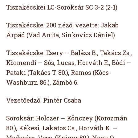
Tiszakécskei LC-Soroksár SC 3-2 (2-1)
Tiszakécske, 200 néző, vezette: Jakab
Árpád (Vad Anita, Sinkovicz Dániel)
Tiszakécske: Esery – Balázs B., Takács Zs.,
Körmendi – Sós, Lucas, Horváth E., Bódi –
Pataki (Takács T. 80.), Ramos (Kócs-
Washburn 86.), Zámbó 6.
Vezetőedző: Pintér Csaba
Soroksár: Holczer – Könczey (Korozmán
80.), Kékesi, Lakatos Cs., Horváth K. –
Madarász, Vass, (Króner 80.), Nagy O.