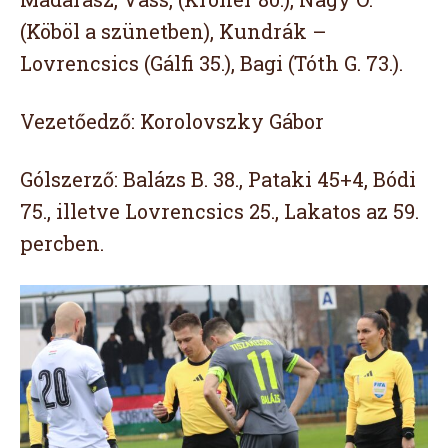
(Köböl a szünetben), Kundrák –
Lovrencsics (Gálfi 35.), Bagi (Tóth G. 73.).
Vezetőedző: Korolovszky Gábor
Gólszerző: Balázs B. 38., Pataki 45+4, Bódi
75., illetve Lovrencsics 25., Lakatos az 59.
percben.