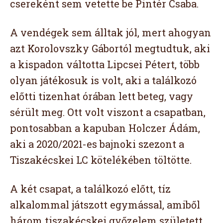
csereként sem vetette be Pintér Csaba.
A vendégek sem álltak jól, mert ahogyan
azt Korolovszky Gábortól megtudtuk, aki
a kispadon váltotta Lipcsei Pétert, több
olyan játékosuk is volt, aki a találkozó
előtti tizenhat órában lett beteg, vagy
sérült meg. Ott volt viszont a csapatban,
pontosabban a kapuban Holczer Ádám,
aki a 2020/2021-es bajnoki szezont a
Tiszakécskei LC kötelékében töltötte.
A két csapat, a találkozó előtt, tíz
alkalommal játszott egymással, amiből
három tiszakécskei győzelem született,